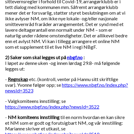
sittevernsregler i forhold til Covid-19, arrangørklubb er i
tett dialog med kommunen mm. Såfremt arrangørklubb
mener det er forsvarlig, støtter styret beslutningen om at vi
ikke avlyser NM, om ikke nye lokale- og/eller nasjonale
smittevernråd fraråder arrangementet. Det er synd med et
lavere deltagerantall enn normalt under NM – som er
naturlig under rådene omstendigheter. Det er allikevel bedre
enn et avlyst NM. Vi kan i tillegg arrangere et online NM
som et supplement til et live NM i regi NBgF.
2) Saker som skal legges ut på
nbgf.no
:
I løpet av denne uken -og innen lørdag 29.8- må følgende
legges ut:
-
Regnskap
etc. (kontroll, venter på Hannu sitt skriftlige
svar). Yvonne følger opp; se
https://www.nbgf.no/index.php?
newsId=3523
- Valgkomiteens innstilling; se
https://www.nbgf.no/index.php?newsId=3522
-
NM komiteens innstilling
til en norm hvordan en kan sikre
et NM som er godt og forutsigbart NM, og vår innstilling:
Marianne skriver et utkast, se