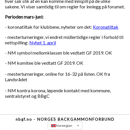
hver sak slik at en kan komme med innspill på de ulike
sakene. Vi viser samtidig til om regler for innlegg på forumet.
Perioden mars-juni:
- koronatiltak for klubbene, nyheter om det:
Koronatiltak
- mesterturneringer, vi endret midlertidige regler i forhold til
nettspilling:
Nyhet 1. april
- NM symbol mellomklassen ble vedtatt GF 2019. OK
- NM komitee ble vedtatt GF 2019. OK
- mesterturneringer, online for 16-32 på listen. OK fra
Landsrådet
- NM kontra korona, løpende kontakt med kommune,
sentralstyret og BBgC
nbgf.no - NORGES BACKGAMMONFORBUND
Norwegian
▼