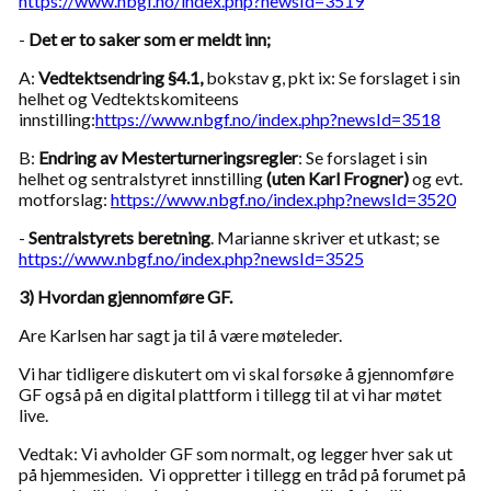
https://www.nbgf.no/index.php?newsId=3519
-
Det er to saker som er meldt inn;
A:
Vedtektsendring §4.1,
bokstav g, pkt ix: Se forslaget i sin
helhet og Vedtektskomiteens
innstilling:
https://www.nbgf.no/index.php?newsId=3518
B:
Endring av Mesterturneringsregler
: Se forslaget i sin
helhet og sentralstyret innstilling
(uten Karl Frogner)
og evt.
motforslag:
https://www.nbgf.no/index.php?newsId=3520
-
Sentralstyrets beretning
. Marianne skriver et utkast; se
https://www.nbgf.no/index.php?newsId=3525
3) Hvordan gjennomføre GF.
Are Karlsen har sagt ja til å være møteleder.
Vi har tidligere diskutert om vi skal forsøke å gjennomføre
GF også på en digital plattform i tillegg til at vi har møtet
live.
Vedtak: Vi avholder GF som normalt, og legger hver sak ut
på hjemmesiden. Vi oppretter i tillegg en tråd på forumet på